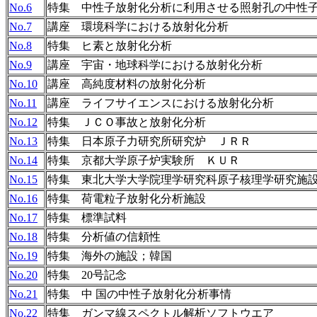
No.6
特集 中性子放射化分析に利用させる照射孔の中性
No.7
講座 環境科学における放射化分析
No.8
特集 ヒ素と放射化分析
No.9
講座 宇宙・地球科学における放射化分析
No.10
講座 高純度材料の放射化分析
No.11
講座 ライフサイエンスにおける放射化分析
No.12
特集 ＪＣＯ事故と放射化分析
No.13
特集 日本原子力研究所研究炉 ＪＲＲ
No.14
特集 京都大学原子炉実験所 ＫＵＲ
No.15
特集 東北大学大学院理学研究科原子核理学研究施
No.16
特集 荷電粒子放射化分析施設
No.17
特集 標準試料
No.18
特集 分析値の信頼性
No.19
特集 海外の施設；韓国
No.20
特集 20号記念
No.21
特集 中 国の中性子放射化分析事情
No.22
特集 ガンマ線スペクトル解析ソフトウエア