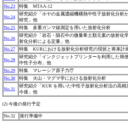
No.23
特集 MTAA-12
研究紹介「ホヤの金属濃縮機構熱中性子放射化分析
No.24
研究」他
No.25
特集 多重ガンマ線測定を用いた放射化分析
研究紹介「岩石・隕石中の微量希土類元素の放射化
No.26
射化分析による定量」他
No.27
特集 KURにおける放射化分析研究の現状と将来計
研究紹介「インクジェットプリンターを利用した簡
No.28
中性子分布」他
No.29
特集 マレーシア原子力庁
No.30
特集 火山・マグマ学における放射化分析
研究紹介「KUR を用いた中性子放射化分析法の高精
No.31
今後」他
(2) 今後の発行予定
No.32
発行準備中