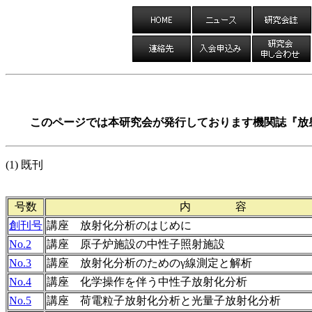
このページでは本研究会が発行しております機関誌『放射化分析
(1) 既刊
号数
内 容
創刊号
講座 放射化分析のはじめに
No.2
講座 原子炉施設の中性子照射施設
No.3
講座 放射化分析のためのγ線測定と解析
No.4
講座 化学操作を伴う中性子放射化分析
No.5
講座 荷電粒子放射化分析と光量子放射化分析